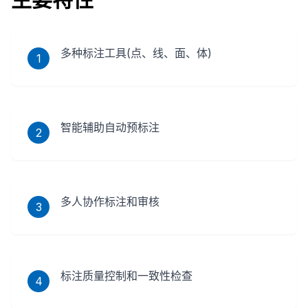
多种标注工具(点、线、面、体)
1
智能辅助自动预标注
2
多人协作标注和审核
3
标注质量控制和一致性检查
4